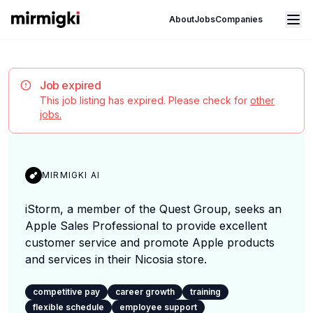
Mirmigki
Open main menu
About
Jobs
Companies
Job expired
This job listing has expired. Please check for
other
jobs.
MIRMIGKI AI
iStorm, a member of the Quest Group, seeks an
Apple Sales Professional to provide excellent
customer service and promote Apple products
and services in their Nicosia store.
competitive pay
career growth
training
flexible schedule
employee support